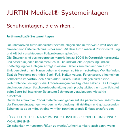
JURTIN-Medical®-Systemeinlagen
Schuheinlagen, die wirken...
Jurtin medical® Systemeinlagen
Die innovativen Jurtin medical® Systemeinlagen sind mittlerweile weit über die
Grenzen von Österreich hinaus bekannt. Mit dem Jurtin medical Prinzip wird Jung
und Alt bei verschiedenen Fußproblemen geholfen.
Die Einlagen sind aus modernsten Materialien zu 100% in Österreich hergestellt
und passen in jeden bequemen Schuh. Die individuelle Anpassung und die
Endfertigung der Einlagen erfolgt in einem. Daher kann man mit den Jurtin
Einlagen direkt nach Hause gehen und sorgen so für ein sofortiges Wohlbefinden.
Egal ob Probleme mit Knick-Senk-Fuß, Hallux Valgus, Fersensporn, allgemeinen
Schmerzen im Vorfuß, den Knien oder Rücken, Jurtin Einlagen bieten eine
wohlfühlende Lösung für die Anforde-rungen des täglichen Lebens! Die Einlagen
sind neben akuter Beschwerdebehandlung auch prophylaktisch, um zum Beispiel
beim Sport bei intensiver Belastung Schmerzen vorzubeugen, vielseitig
einsetzbar.
Durch die attraktive Produktpalette kann genau auf die persönlichen Bedürfnisse
der Kunden eingegangen werden. In Verbindung mit richtigen und gut passenden
Schuhen ist es so möglich eine wirklich funktionierende Einlage anzufertigen.
FÜSSE BEEINFLUSSEN NACHWEISLICH UNSERE GESUNDHEIT UND UNSER
WOHLERGEHEN
Oft schenken wir unseren Füßen zu wenig Aufmerksamkeit, auch dann, wenn