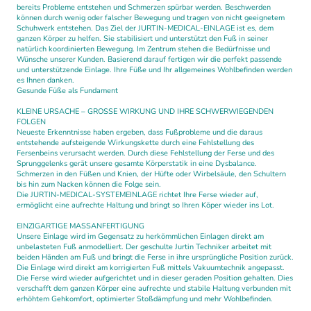
bereits Probleme entstehen und Schmerzen spürbar werden. Beschwerden
können durch wenig oder falscher Bewegung und tragen von nicht geeignetem
Schuhwerk entstehen. Das Ziel der JURTIN-MEDICAL-EINLAGE ist es, dem
ganzen Körper zu helfen. Sie stabilisiert und unterstützt den Fuß in seiner
natürlich koordinierten Bewegung. Im Zentrum stehen die Bedürfnisse und
Wünsche unserer Kunden. Basierend darauf fertigen wir die perfekt passende
und unterstützende Einlage. Ihre Füße und Ihr allgemeines Wohlbefinden werden
es Ihnen danken.
Gesunde Füße als Fundament
KLEINE URSACHE – GROSSE WIRKUNG UND IHRE SCHWERWIEGENDEN
FOLGEN
Neueste Erkenntnisse haben ergeben, dass Fußprobleme und die daraus
entstehende aufsteigende Wirkungskette durch eine Fehlstellung des
Fersenbeins verursacht werden. Durch diese Fehlstellung der Ferse und des
Sprunggelenks gerät unsere gesamte Körperstatik in eine Dysbalance.
Schmerzen in den Füßen und Knien, der Hüfte oder Wirbelsäule, den Schultern
bis hin zum Nacken können die Folge sein.
Die JURTIN-MEDICAL-SYSTEMEINLAGE richtet Ihre Ferse wieder auf,
ermöglicht eine aufrechte Haltung und bringt so Ihren Köper wieder ins Lot.
EINZIGARTIGE MASSANFERTIGUNG
Unsere Einlage wird im Gegensatz zu herkömmlichen Einlagen direkt am
unbelasteten Fuß anmodelliert. Der geschulte Jurtin Techniker arbeitet mit
beiden Händen am Fuß und bringt die Ferse in ihre ursprüngliche Position zurück.
Die Einlage wird direkt am korrigierten Fuß mittels Vakuumtechnik angepasst.
Die Ferse wird wieder aufgerichtet und in dieser geraden Position gehalten. Dies
verschafft dem ganzen Körper eine aufrechte und stabile Haltung verbunden mit
erhöhtem Gehkomfort, optimierter Stoßdämpfung und mehr Wohlbefinden.