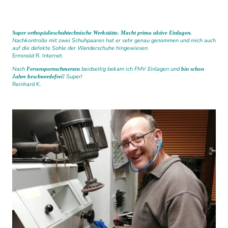
Super orthopädieschuhtechnische Werkstätte.
Macht prima aktive Einlagen.
Nachkontrolle mit zwei Schuhpaaren hat er sehr genau genommen und mich auch
auf die defekte Sohle der Wanderschuhe hingewiesen.
Erminold R. Internet
Nach
beidseitig bekam ich FMV Einlagen und
Fersenspornschmerzen
bin schon
Super!
Jahre
beschwerdefrei!
Reinhard K.