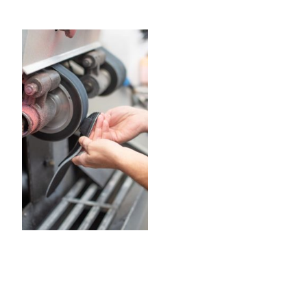
Einziger Hersteller von
FMV© und JURTIN
Maßeinlagen im Landkreis
Regensburg
Die spezielle
Maßeinlagen nach FMV©
und JURTIN©
versetzen
die Fußknochen in einen
Idealzustand und
optimieren dadurch die
Körperhaltung, den
Gehkomfort und die
Stoßdämpfung. Darüber
hinaus sind sie so
komfortabel, dass man
sie gerne und
regelmäßig trägt, was
die positive Wirkung auf