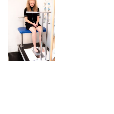
Wissen
Durch meine
jahrzehntelangen
Erfahrungen als Masseur,
Sportler und
Orthopädieschuhmacher-
Meister geht mein
Wissen um den
körperlichen
Zusammenhängen und
das Gangbild weit über
das hinaus, was in der
Orthopädieschuhtechnike
r-Meisterausbildung und
auf
-Fortbildungen
vermittelt wird.