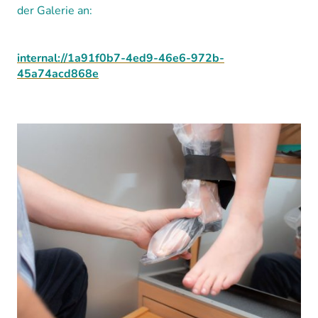
der Galerie an:
internal://1a91f0b7-4ed9-46e6-972b-
45a74acd868e