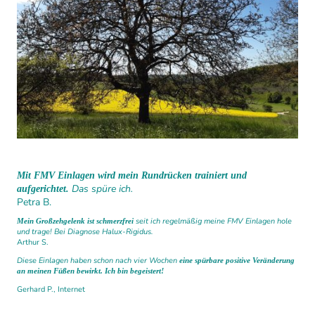
Mit FMV Einlagen wird mein Rundrücken trainiert und
Das spüre ich.
aufgerichtet.
Petra B.
seit ich regelmäßig meine FMV Einlagen hole
Mein Großzehgelenk ist schmerzfrei
und trage! Bei Diagnose Halux-Rigidus.
Arthur S.
Diese Einlagen haben schon nach vier Wochen
eine spürbare positive Veränderung
an meinen Füßen bewirkt. Ich bin begeistert!
Gerhard P., Internet